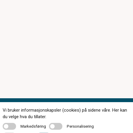
Vi bruker informasjonskapsler (cookies) på sidene våre. Her kan
Kontakt oss
du velge hva du tillater.
Markedsføring
Personalisering
Markedsføring
Personalisering