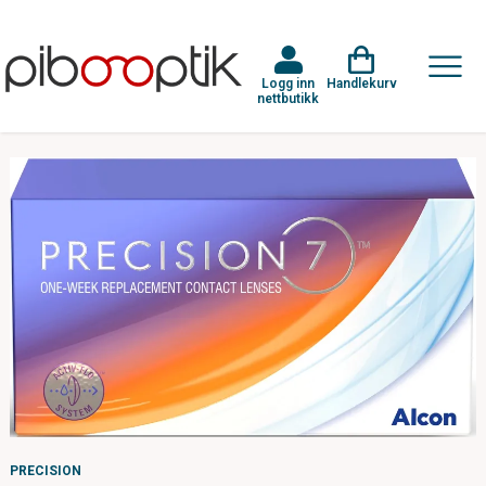
Logg inn
Handlekurv
nettbutikk
PRECISION