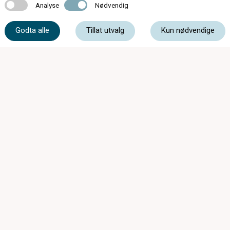
Analyse
Nødvendig
Analyse
Nødvendig
77 06 25 50
Godta alle
Tillat utvalg
Kun nødvendige
post@pibo.no
Storgata 11, 9405 Harstad
Åpningstider sommeren 2026.
Man-fredag kl 08.30-16.00.
Lørdag stengt.
Gjelder perioden 29. juni til 10. august.
Mandag - Onsdag
08:30 - 16:00