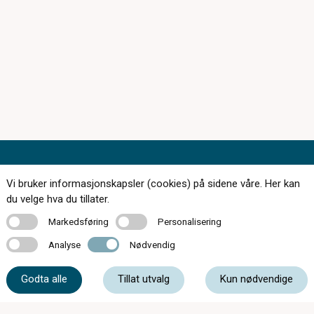
Kontakt oss
Vi bruker informasjonskapsler (cookies) på sidene våre. Her kan
du velge hva du tillater.
Markedsføring
Personalisering
Markedsføring
Personalisering
Analyse
Nødvendig
77 06 25 50
Analyse
Nødvendig
Godta alle
Tillat utvalg
Kun nødvendige