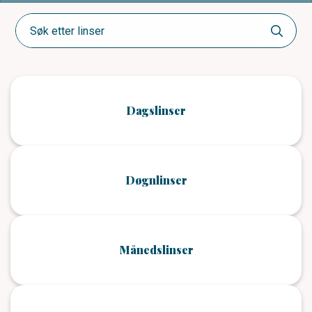
Dagslinser
Døgnlinser
Månedslinser