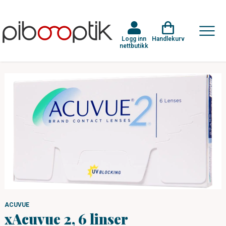
Logg inn
Handlekurv
nettbutikk
ACUVUE
xAcuvue 2, 6 linser