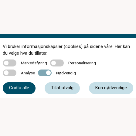
Vi bruker informasjonskapsler (cookies) på sidene våre. Her kan
Kontakt oss
du velge hva du tillater.
Markedsføring
Personalisering
Markedsføring
Personalisering
Analyse
Nødvendig
Analyse
Nødvendig
77 06 25 50
Godta alle
Tillat utvalg
Kun nødvendige