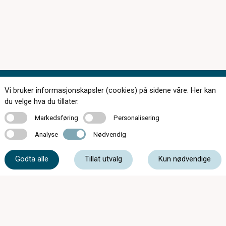
Vi bruker informasjonskapsler (cookies) på sidene våre. Her kan
Kontakt oss
du velge hva du tillater.
Markedsføring
Personalisering
Markedsføring
Personalisering
Analyse
Nødvendig
Analyse
Nødvendig
77 06 25 50
Godta alle
Tillat utvalg
Kun nødvendige