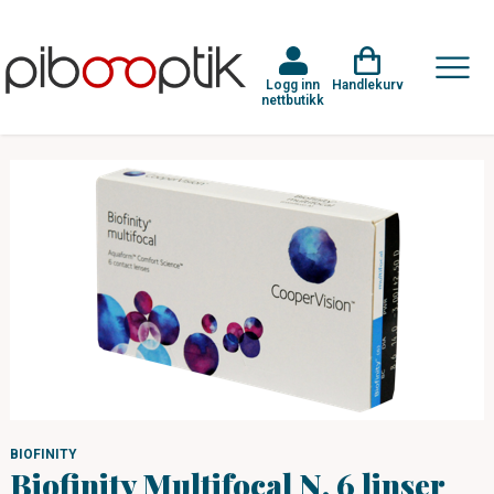
Logg inn
Handlekurv
nettbutikk
BIOFINITY
Biofinity Multifocal N, 6 linser