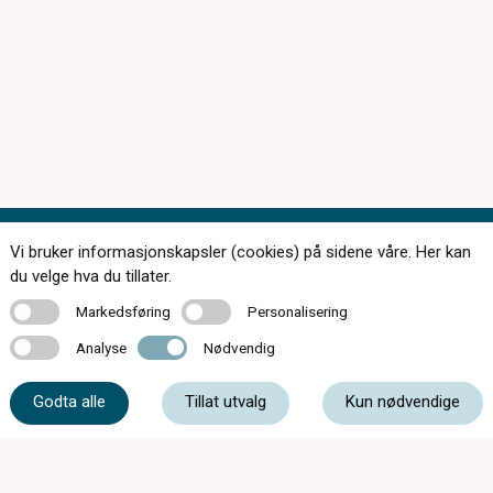
Vi bruker informasjonskapsler (cookies) på sidene våre. Her kan
Kontakt oss
du velge hva du tillater.
Markedsføring
Personalisering
Markedsføring
Personalisering
Analyse
Nødvendig
Analyse
Nødvendig
77 06 25 50
Godta alle
Tillat utvalg
Kun nødvendige