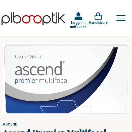
Logg inn
Handlekurv
nettbutikk
ASCEND