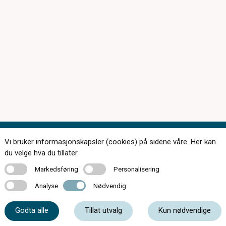
Vi bruker informasjonskapsler (cookies) på sidene våre. Her kan
Kontakt oss
du velge hva du tillater.
Markedsføring
Personalisering
Markedsføring
Personalisering
Analyse
Nødvendig
Analyse
Nødvendig
77 06 25 50
Godta alle
Tillat utvalg
Kun nødvendige