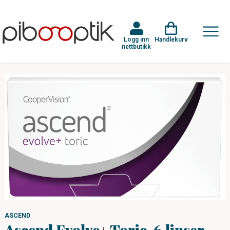
Logg inn
Handlekurv
nettbutikk
ASCEND
Ascend Evolve+ Toric, 6 linser