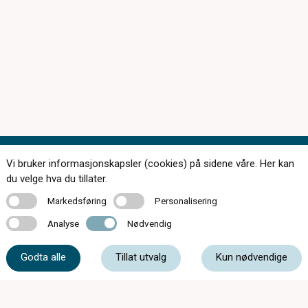
Vi bruker informasjonskapsler (cookies) på sidene våre. Her kan
Kontakt oss
du velge hva du tillater.
Markedsføring
Personalisering
Markedsføring
Personalisering
Analyse
Nødvendig
Analyse
Nødvendig
77 06 25 50
Godta alle
Tillat utvalg
Kun nødvendige