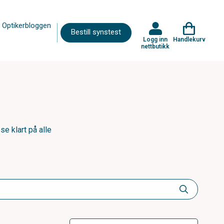
Optikerbloggen
Bestill synstest
Logg inn
Handlekurv
nettbutikk
se klart på alle