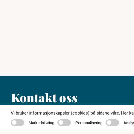
Kontakt oss
Vi bruker informasjonskapsler (cookies) på sidene våre. Her kan 
77 06 25 50
Markedsføring
Personalisering
Analyse
Markedsføring
Personalisering
Analy