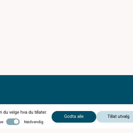
du velge hva du tillater.
Godta alle
Tillat utvalg
Åpningstider sommeren 2026.
Nødvendig
se
Nødvendig